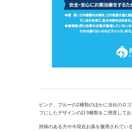
ピンク、ブルーの2種類のほかに当社のロ
フにしたデザインの計3種類をご用意してお
持病のある方や今現在お薬を服用されている