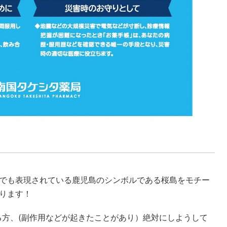
ゴでも表現されている鹿児島のシンボルである桜島をモチー
ります！
方、(副作用などが起きたことがあり）絶対にしようして