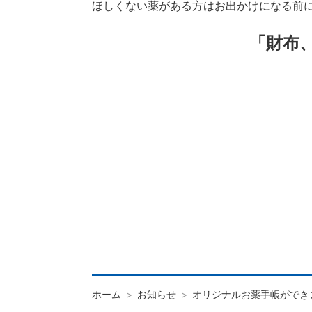
ほしくない薬がある方はお出かけになる前
「財布
を確認し
ホーム
お知らせ
オリジナルお薬手帳ができ