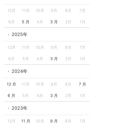
12月
11月
10月
9月
8月
7月
6月
5 月
4月
3 月
2月
1月
2025年
12月
11月
10月
9月
8月
7月
6月
5月
4月
3 月
2月
1月
2024年
12 月
11月
10月
9月
8月
7 月
6 月
5月
4月
3 月
2月
1月
2023年
12月
11 月
10月
9 月
8月
7月