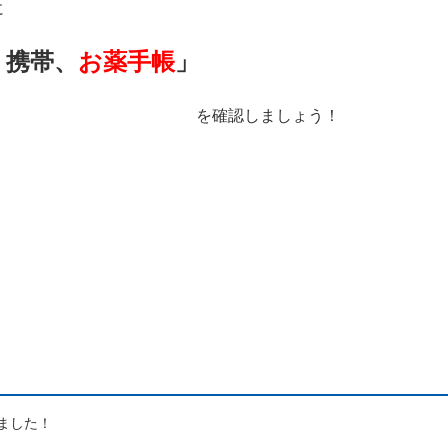
に
、携帯、
お薬手帳
」
ましょう！
ました！