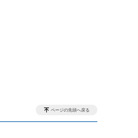
ページの先頭へ戻る