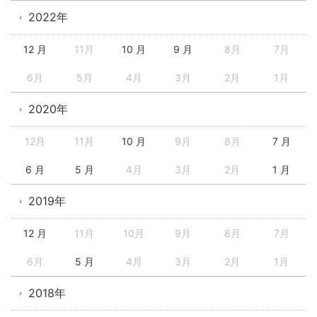
2022年
12 月
11月
10 月
9 月
8月
7月
6月
5月
4月
3月
2月
1月
2020年
12月
11月
10 月
9月
8月
7 月
6 月
5 月
4月
3月
2月
1 月
2019年
12 月
11月
10月
9月
8月
7月
6月
5 月
4月
3月
2月
1月
2018年