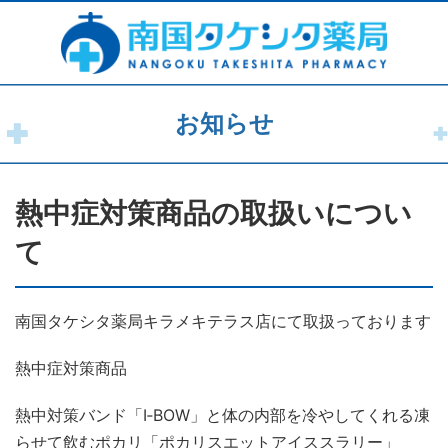
お知らせ
熱中症対策商品の取扱いについ
て
南国タケシタ薬局キラメキテラス店にて取扱っております
熱中症対策商品
熱中対策バンド「I‐BOW」と体の内部を冷やしてくれる凍
らせて飲むポカリ「ポカリスエットアイススラリー」