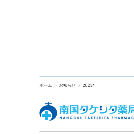
ホーム
お知らせ
2023年