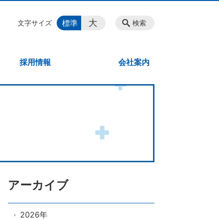
大
標準
文字サイズ
検索
採用情報
会社案内
アーカイブ
2026年