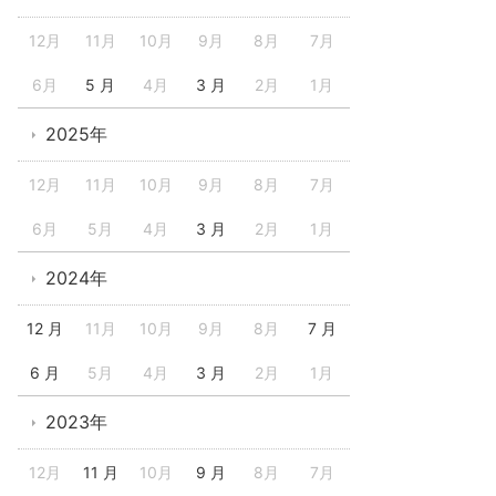
12月
11月
10月
9月
8月
7月
6月
5 月
4月
3 月
2月
1月
2025年
12月
11月
10月
9月
8月
7月
6月
5月
4月
3 月
2月
1月
2024年
12 月
11月
10月
9月
8月
7 月
6 月
5月
4月
3 月
2月
1月
2023年
12月
11 月
10月
9 月
8月
7月